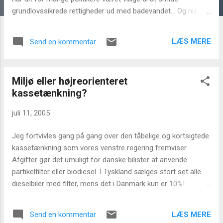
grundlovssikrede rettigheder ud med badevandet... Og nu
sker det samme med censur på internettet - med et
kunsgreb og under dække af at ville beskytte børnene, vil der
LÆS MERE
Send en kommentar
måske blive indført at nationalt censurfilter... Det vil i givetfald
ramme alle almindelige brugere (de teknologisk kyndige kan
givetvis sagtens finde en vej undenom) og vil forhindre at
Miljø eller højreorienteret
brugerne kan se "uønsket" information fra nettet - uden
kassetænkning?
kontrol, ankemuligheder, information eller sikkerhed for, at
det overhovedet vil forhindre den kriminalitet mod børn som
juli 11, 2005
var den erklærede hensigt. Det ligner første skridt mod et
samfund ingen af os ønsker... Artikel hos Computerworld
Jeg fortvivles gang på gang over den tåbelige og kortsigtede
kassetænkning som vores venstre regering fremviser.
Afgifter gør det umuligt for danske bilister at anvende
partikelfilter eller biodiesel. I Tyskland sælges stort set alle
dieselbiler med filter, mens det i Danmark kun er 10%!
Hvorfor er regeringen ligeglad med folkesundheden? Hvorfor
vil de ikke tænke fremad og lægge anstændige planer der
LÆS MERE
Send en kommentar
gavner danskerne og ikke kun regeringens falden på halen