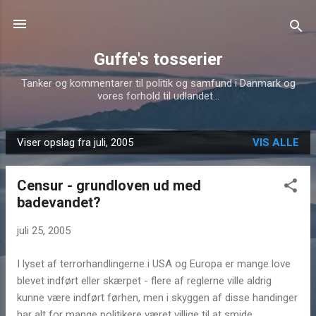
Gå videre til hovedindholdet
Guffe's tosserier
Tanker og kommentarer til politik og samfund i Danmark og
vores forhold til udlandet...
Viser opslag fra juli, 2005
VIS ALLE
O
p
Censur - grundloven ud med
s
badevandet?
l
a
juli 25, 2005
g
I lyset af terrorhandlingerne i USA og Europa er mange love
blevet indført eller skærpet - flere af reglerne ville aldrig
kunne være indført førhen, men i skyggen af disse handinger
har alt for mange politikere været villige til at smide