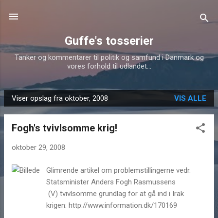
Gå videre til hovedindholdet
Guffe's tosserier
Tanker og kommentarer til politik og samfund i Danmark og
vores forhold til udlandet...
Viser opslag fra oktober, 2008
VIS ALLE
O
p
Fogh's tvivlsomme krig!
s
l
oktober 29, 2008
a
g
Glimrende artikel om problemstillingerne vedr.
Statsminister Anders Fogh Rasmussens
(V) tvivlsomme grundlag for at gå ind i Irak
krigen: http://www.information.dk/170169