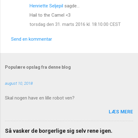
Henriette Seljepil
sagde…
K
Hail to the Camel <3
o
torsdag den 31. marts 2016 kl. 18.10.00 CEST
m
m
Send en kommentar
e
n
t
Populære opslag fra denne blog
a
r
august 10, 2018
e
r
Skal nogen have en lille robot ven?
LÆS MERE
Så vasker de borgerlige sig selv rene igen.