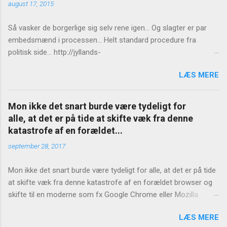
august 17, 2015
Så vasker de borgerlige sig selv rene igen... Og slagter er par
embedsmænd i processen... Helt standard procedure fra
politisk side... http://jyllands-
posten.dk/politik/ECE7940543/St%C3%B8jberg-Ingen-
LÆS MERE
konsekvenser-for-Birthe-R%C3%B8nn/
Mon ikke det snart burde være tydeligt for
alle, at det er på tide at skifte væk fra denne
katastrofe af en forældet...
september 28, 2017
Mon ikke det snart burde være tydeligt for alle, at det er på tide
at skifte væk fra denne katastrofe af en forældet browser og
skifte til en moderne som fx Google Chrome eller Mozilla
Firefox? https://www.version2.dk/artikel/internet-explorer-bug-
LÆS MERE
laekker-hvad-end-du-skriver-adressefeltet-1081127