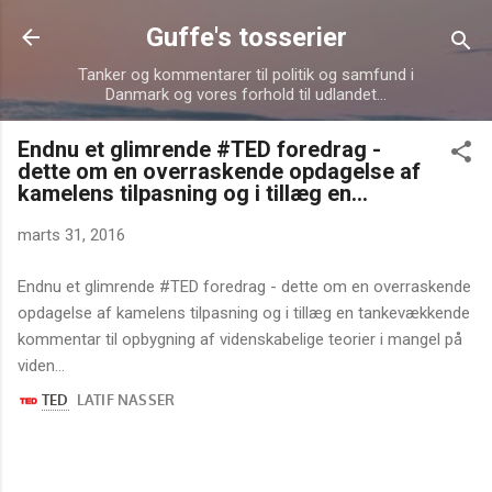
Gå videre til hovedindholdet
Guffe's tosserier
Tanker og kommentarer til politik og samfund i
Danmark og vores forhold til udlandet...
Endnu et glimrende #TED foredrag -
dette om en overraskende opdagelse af
kamelens tilpasning og i tillæg en...
marts 31, 2016
Endnu et glimrende #TED foredrag - dette om en overraskende
opdagelse af kamelens tilpasning og i tillæg en tankevækkende
kommentar til opbygning af videnskabelige teorier i mangel på
viden...