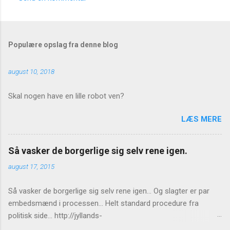
K
o
m
Populære opslag fra denne blog
m
e
august 10, 2018
n
t
Skal nogen have en lille robot ven?
a
LÆS MERE
r
e
Så vasker de borgerlige sig selv rene igen.
r
august 17, 2015
Så vasker de borgerlige sig selv rene igen... Og slagter er par
embedsmænd i processen... Helt standard procedure fra
politisk side... http://jyllands-
posten.dk/politik/ECE7940543/St%C3%B8jberg-Ingen-