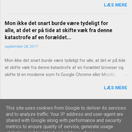
LÆS MERE
konsekvenser-for-Birthe-R%C3%B8nn/
Mon ikke det snart burde være tydeligt for
alle, at det er på tide at skifte væk fra denne
katastrofe af en forældet...
september 28, 2017
Mon ikke det snart burde være tydeligt for alle, at det er på tide
at skifte væk fra denne katastrofe af en forældet browser og
skifte til en moderne som fx Google Chrome eller Mozilla
Firefox? https://www.version2.dk/artikel/internet-explorer-bug-
LÆS MERE
laekker-hvad-end-du-skriver-adressefeltet-1081127
This site uses cookies from Google to deliver its services
Leveret af Blogger
and to analyze traffic. Your IP address and user-agent are
shared with Google along with performance and security
Temadesign af
Michael Elkan
metrics to ensure quality of service, generate usage