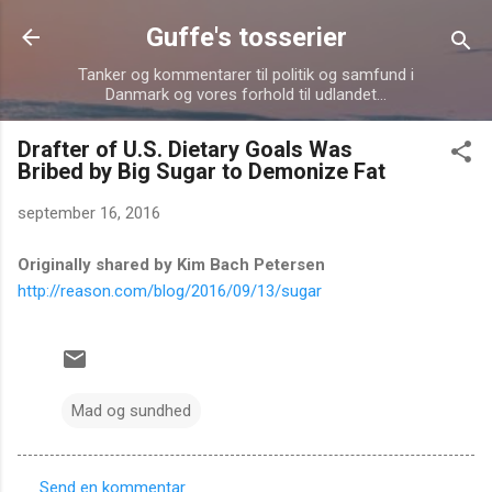
Gå videre til hovedindholdet
Guffe's tosserier
Tanker og kommentarer til politik og samfund i
Danmark og vores forhold til udlandet...
Drafter of U.S. Dietary Goals Was
Bribed by Big Sugar to Demonize Fat
september 16, 2016
Originally shared by Kim Bach Petersen
http://reason.com/blog/2016/09/13/sugar
Mad og sundhed
Send en kommentar