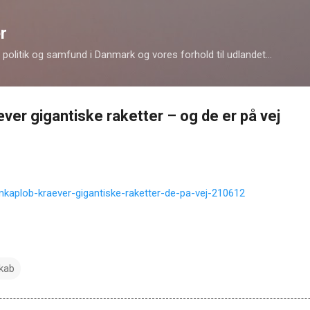
Gå videre til hovedindholdet
r
politik og samfund i Danmark og vores forhold til udlandet...
ver gigantiske raketter – og de er på vej
rumkaplob-kraever-gigantiske-raketter-de-pa-vej-210612
skab