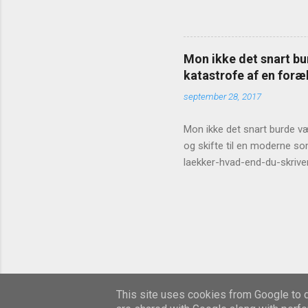
Mon ikke det snart bur
katastrofe af en foræl
september 28, 2017
Mon ikke det snart burde vær
og skifte til en moderne so
laekker-hvad-end-du-skrive
This site uses cookies from Google to de