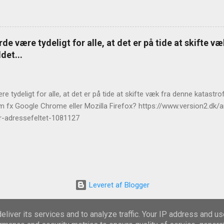
de være tydeligt for alle, at det er på tide at skifte v
det...
e tydeligt for alle, at det er på tide at skifte væk fra denne katast
m fx Google Chrome eller Mozilla Firefox? https://www.version2.dk/ar
r-adressefeltet-1081127
Leveret af Blogger
Temadesign af
Michael Elkan
liver its services and to analyze traffic. Your IP address and u