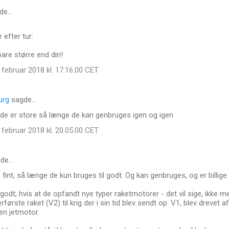
de…
 efter tur:
bare større end din!
februar 2018 kl. 17.16.00 CET
urg
sagde…
at de er store så længe de kan genbruges igen og igen
februar 2018 kl. 20.05.00 CET
de…
fint, så længe de kun bruges til godt. Og kan genbruges, og er billige 
odt, hvis at de opfandt nye typer raketmotorer - det vil sige, ikke 
første raket (V2) til krig der i sin tid blev sendt op. V1, blev drevet a
en jetmotor.