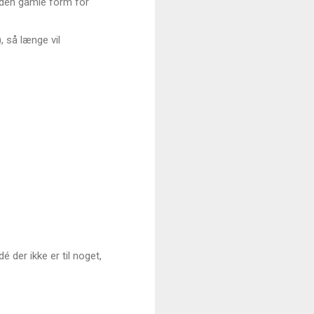
r den gamle form for
, så længe vil
der ikke er til noget,