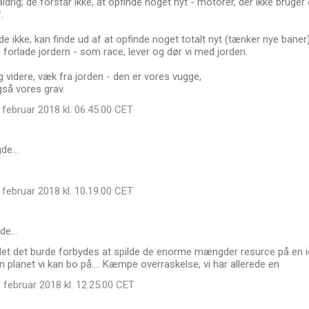
ldrig; de forstår ikke, at opfinde noget nyt - motorer, der ikke bruge
.
 de ikke, kan finde ud af at opfinde noget totalt nyt (tænker nye baner)
forlade jordern - som race, lever og dør vi med jorden.
 videre, væk fra jorden - den er vores vugge,
gså vores grav.
februar 2018 kl. 06.45.00 CET
gde…
februar 2018 kl. 10.19.00 CET
de…
et det burde forbydes at spilde de enorme mængder resurce på en idé 
en planet vi kan bo på.... Kæmpe overraskelse, vi har allerede en
 februar 2018 kl. 12.25.00 CET