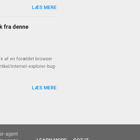
LÆS MERE
æk fra denne
rofe af en forældet browser
tikel/internet-explorer-bug-
LÆS MERE
ser-agent