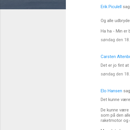
Erik Piculell
sag
K
o
Og alle udbryder
m
Ha ha - Min er 
m
søndag den 18. 
e
n
Carsten Altenb
t
Det er jo fint 
a
søndag den 18. 
r
e
r
Elo Hansen
sag
Det kunne være 
De kunne være g
som på den aller
raketmotor og 