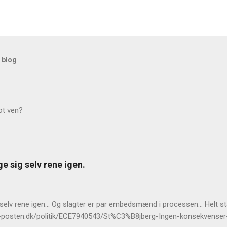
 blog
ot ven?
e sig selv rene igen.
 selv rene igen... Og slagter er par embedsmænd i processen... Helt 
llands-posten.dk/politik/ECE7940543/St%C3%B8jberg-Ingen-konsekvens