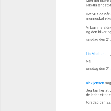
Men det skere a
raketbrændstof
Det vil sige når
mennesket ikke 
Vi komme aldrig
og den bliver o
onsdag den 21. 
Lis Madsen
sa
Nej
onsdag den 21. 
alex jensen
sag
Jeg tænker at d
de leder efter 
torsdag den 22.