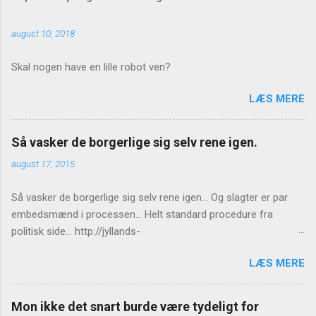
m
e
august 10, 2018
n
t
Skal nogen have en lille robot ven?
a
LÆS MERE
r
e
Så vasker de borgerlige sig selv rene igen.
r
august 17, 2015
Så vasker de borgerlige sig selv rene igen... Og slagter er par
embedsmænd i processen... Helt standard procedure fra
politisk side... http://jyllands-
posten.dk/politik/ECE7940543/St%C3%B8jberg-Ingen-
LÆS MERE
konsekvenser-for-Birthe-R%C3%B8nn/
Mon ikke det snart burde være tydeligt for