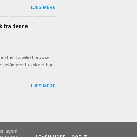
LÆS MERE
æk fra denne
rofe af en forældet browser
tikel/internet-explorer-bug-
LÆS MERE
ser-agent