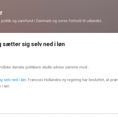
Gå videre til hovedindholdet
r
politik og samfund i Danmark og vores forhold til udlandet...
 sætter sig selv ned i løn
 måske danske politikere skulle udvise samme mod...
g selv ned i løn
: Francois Hollandes ny regering har besluttet, at pr
i løn.