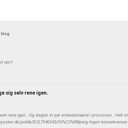
 blog
ot ven?
e sig selv rene igen.
 selv rene igen... Og slagter er par embedsmænd i processen... Helt 
llands-posten.dk/politik/ECE7940543/St%C3%B8jberg-Ingen-konsekvens