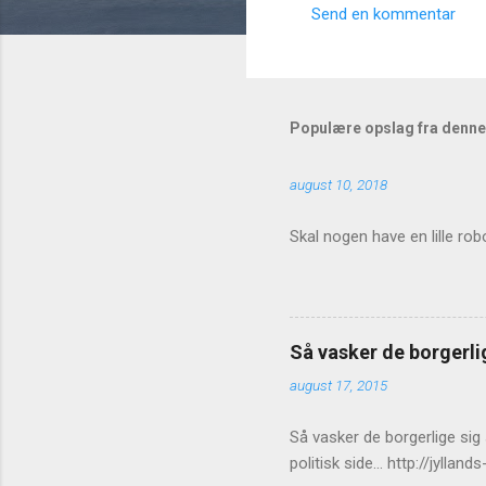
Send en kommentar
K
o
m
m
Populære opslag fra denne
e
august 10, 2018
n
t
Skal nogen have en lille rob
a
r
e
r
Så vasker de borgerlig
august 17, 2015
Så vasker de borgerlige sig
politisk side... http://jy