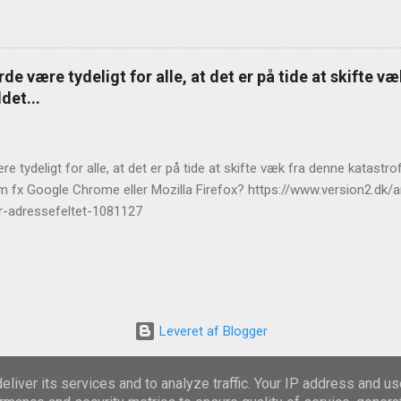
de være tydeligt for alle, at det er på tide at skifte v
det...
e tydeligt for alle, at det er på tide at skifte væk fra denne katast
m fx Google Chrome eller Mozilla Firefox? https://www.version2.dk/ar
r-adressefeltet-1081127
Leveret af Blogger
Temadesign af
Michael Elkan
liver its services and to analyze traffic. Your IP address and u