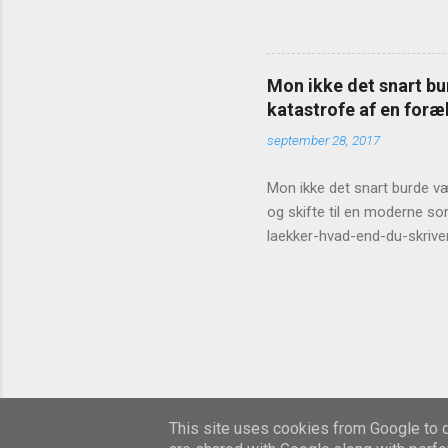
Mon ikke det snart bur
katastrofe af en foræl
september 28, 2017
Mon ikke det snart burde vær
og skifte til en moderne so
laekker-hvad-end-du-skrive
This site uses cookies from Google to de