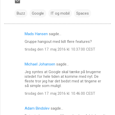
Buzz
Google
IT og mobil
Spaces
Mads Hansen
sagde…
K
Gruppe hangout med lidt flere features?
o
tirsdag den 17. maj 2016 kl. 10.37.00 CEST
m
m
Michael Johansen
sagde…
e
Jeg syntes at Google skal tænke på brugerne
n
istedet for hele tiden at komme med nyt. De
t
fleste tror jeg har det bedst med at tingene er
så simple som muligt.
a
tirsdag den 17. maj 2016 kl. 10.46.00 CEST
r
e
r
Adam Bindslev
sagde…