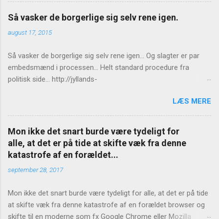
Så vasker de borgerlige sig selv rene igen.
august 17, 2015
Så vasker de borgerlige sig selv rene igen... Og slagter er par
embedsmænd i processen... Helt standard procedure fra
politisk side... http://jyllands-
posten.dk/politik/ECE7940543/St%C3%B8jberg-Ingen-
LÆS MERE
konsekvenser-for-Birthe-R%C3%B8nn/
Mon ikke det snart burde være tydeligt for
alle, at det er på tide at skifte væk fra denne
katastrofe af en forældet...
september 28, 2017
Mon ikke det snart burde være tydeligt for alle, at det er på tide
at skifte væk fra denne katastrofe af en forældet browser og
skifte til en moderne som fx Google Chrome eller Mozilla