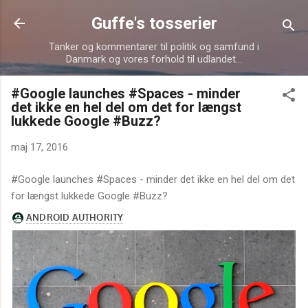
Gå videre til hovedindholdet
Guffe's tosserier
Tanker og kommentarer til politik og samfund i
Danmark og vores forhold til udlandet...
#Google launches #Spaces - minder
det ikke en hel del om det for længst
lukkede Google #Buzz?
maj 17, 2016
#Google launches #Spaces - minder det ikke en hel del om det
for længst lukkede Google #Buzz?