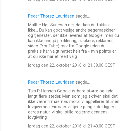
e
r
Peder Thorsø Lauridsen
sagde…
Malthe Høj-Sunesen nej, det kan du faktisk
ikke... Du kan godt vælge andre søgemaskiner
og tjenester, der ikke leveres af Google, men du
kan ikke undgå profilering, trackere, reklamer,
video (YouTube) osv fra Google uden du i
praksis har valgt nettet helt fra - min pointe er,
at du ikke har et reelt valg.
lørdag den 22. oktober 2016 kl. 21.38.00 CEST
Peder Thorsø Lauridsen
sagde…
Tais P. Hansen Google er bare større og inde
langt flere steder. Men som jeg skriver, skal det
ikke være firmaernes moral vi appellerer til, men
lovgivernes. Firmaer vil tjene penge, det ligger i
deres natur, vi skal stille reglerne gennem
lovgivning.
lørdag den 22. oktober 2016 kl. 21.40.00 CEST