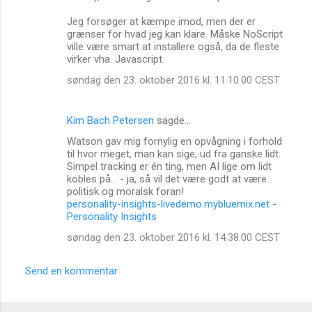
Jeg forsøger at kæmpe imod, men der er
grænser for hvad jeg kan klare. Måske NoScript
ville være smart at installere også, da de fleste
virker vha. Javascript.
søndag den 23. oktober 2016 kl. 11.10.00 CEST
Kim Bach Petersen
sagde…
Watson gav mig fornylig en opvågning i forhold
til hvor meget, man kan sige, ud fra ganske lidt.
Simpel tracking er én ting, men AI lige om lidt
kobles på... - ja, så vil det være godt at være
politisk og moralsk foran!
personality-insights-livedemo.mybluemix.net -
Personality Insights
søndag den 23. oktober 2016 kl. 14.38.00 CEST
Send en kommentar