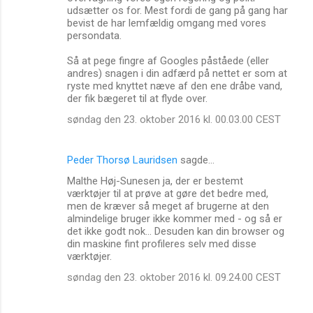
udsætter os for. Mest fordi de gang på gang har
bevist de har lemfældig omgang med vores
persondata.
Så at pege fingre af Googles påståede (eller
andres) snagen i din adfærd på nettet er som at
ryste med knyttet næve af den ene dråbe vand,
der fik bægeret til at flyde over.
søndag den 23. oktober 2016 kl. 00.03.00 CEST
Peder Thorsø Lauridsen
sagde…
Malthe Høj-Sunesen ja, der er bestemt
værktøjer til at prøve at gøre det bedre med,
men de kræver så meget af brugerne at den
almindelige bruger ikke kommer med - og så er
det ikke godt nok... Desuden kan din browser og
din maskine fint profileres selv med disse
værktøjer.
søndag den 23. oktober 2016 kl. 09.24.00 CEST