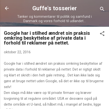
Gå videre til hovedindholdet
Guffe's tosserier
Tanker og kommentarer til politik og samfund i
Danmark og vores forhold til udlandet...
Google har i stilhed ændret sin praksis
omkring beskyttelse af private data i
forhold til reklamer på nettet.
oktober 22, 2016
Google har i stilhed ændret sin praksis omkring beskyttelse af
private data i forhold til reklamer på nettet. Det er rigtigt skidt
og klart et skridt i den helt gale retning... Det kan ikke lade sig
gøre at bruge nettet uden Google, så det er ikke op til brugerne
selv!
Den slags må ikke være op til private firmaer og kræver
lovgivning til at regulere området. USA er desvære også på
dette område et U-land, så håbet må, i mangel af bedre, ligge