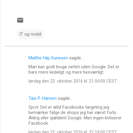
IT og mobil
Malthe Høj-Sunesen
sagde…
K
Man kan godt bruge nettet uden Google. Det er
o
bare mere kedeligt og mere besværligt.
m
lørdag den 22. oktober 2016 kl. 21.04.00 CEST
m
e
Tais P. Hansen
sagde…
n
Sjovt. Det er altid Facebooks targeting jeg
t
bemærker følge de shops jeg har været forbi.
Aldrig eller sjældent Google. Men ingen kritiserer
a
Facebook.
r
lørdag den 22. oktober 2016 kl. 21.19.00 CEST