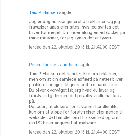
Tais P. Hansen
sagde…
Jeg er dog nu ikke generet af reklamer. Og jeg
fravælger apps eller sites, hvis jeg syntes det
bliver for meget. Du finder aldrig en adblocker på
mine maskiner, for jeg synes det er tyveri.
lørdag den 22. oktober 2016 kl. 21.42.00 CEST
Peder Thorsø Lauridsen
sagde…
Tais P. Hansen​​ det handler ikke om reklamer,
men om at din samlede adfærd på nettet bliver
profileret og gjort til genstand for handel mm.
Du bliver overvåget isbjerg hvad du laver og
frarøver dig dermed det privatliv vi alle har krav
på.
Desuden, at blokere for reklamer handler ikke
kun om at slippe for forstyrrelser eller penge til
websider, det handler om IT sikkerhed og om
din PC bliver angrebet af malware.
lørdag den 22. oktober 2016 kl. 21.44.00 CEST