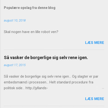
Populære opslag fra denne blog
august 10, 2018
Skal nogen have en lille robot ven?
LÆS MERE
Så vasker de borgerlige sig selv rene igen.
august 17, 2015
Så vasker de borgerlige sig selv rene igen... Og slagter er par
embedsmænd i processen... Helt standard procedure fra
politisk side... http://jyllands-
posten.dk/politik/ECE7940543/St%C3%B8jberg-Ingen-
LÆS MERE
konsekvenser-for-Birthe-R%C3%B8nn/