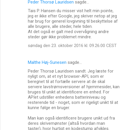
Peder Thorsø Lauridsen
sagde…
Tais P. Hansen du misser vist helt min pointe,
jeg er ikke efter Google, jeg skriver netop at jeg
har brug for generel lovgivning til beskyttelse af
alle brugere, alle steder, hele tiden.
At det også er galt med overvågning andre
steder gør ikke problemet mindre.
søndag den 23. oktober 2016 kl. 09.26.00 CEST
Malthe Høj-Sunesen
sagde…
Peder Thorsø Lauridsen sandt. Jeg læste for
nyligt om, at et nyt browser-API, som er
beregnet til at fortælle servere at de skal
servere lavstrømsversioner af hjemmesider, kan
bruges til unikt at identificere en enhed. For
APIet udstiller enhedens batteriniveau og
resterende tid - noget, som er rigeligt unikt til at
kunne følge en bruger.
Man kan også identificere brugere unikt ud fra
deres skrivemønster (altså hvordan man
taster), hvor hurtigt en kodestump afvikles.