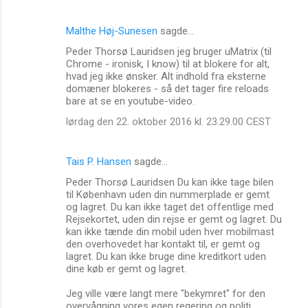
Malthe Høj-Sunesen
sagde…
Peder Thorsø Lauridsen jeg bruger uMatrix (til
Chrome - ironisk, I know) til at blokere for alt,
hvad jeg ikke ønsker. Alt indhold fra eksterne
domæner blokeres - så det tager fire reloads
bare at se en youtube-video.
lørdag den 22. oktober 2016 kl. 23.29.00 CEST
Tais P. Hansen
sagde…
Peder Thorsø Lauridsen Du kan ikke tage bilen
til København uden din nummerplade er gemt
og lagret. Du kan ikke taget det offentlige med
Rejsekortet, uden din rejse er gemt og lagret. Du
kan ikke tænde din mobil uden hver mobilmast
den overhovedet har kontakt til, er gemt og
lagret. Du kan ikke bruge dine kreditkort uden
dine køb er gemt og lagret.
Jeg ville være langt mere "bekymret" for den
overvågning vores egen regering og politi