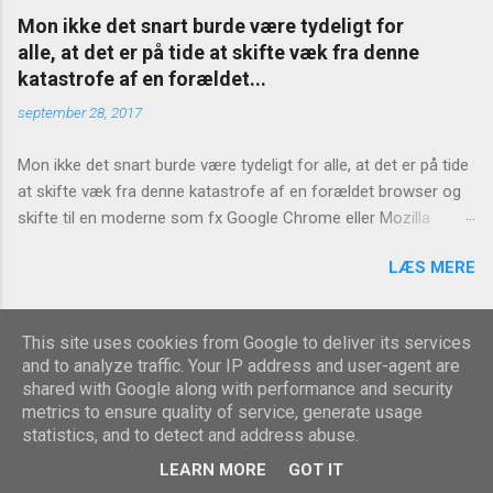
Mon ikke det snart burde være tydeligt for
alle, at det er på tide at skifte væk fra denne
katastrofe af en forældet...
september 28, 2017
Mon ikke det snart burde være tydeligt for alle, at det er på tide
at skifte væk fra denne katastrofe af en forældet browser og
skifte til en moderne som fx Google Chrome eller Mozilla
Firefox? https://www.version2.dk/artikel/internet-explorer-bug-
LÆS MERE
laekker-hvad-end-du-skriver-adressefeltet-1081127
This site uses cookies from Google to deliver its services
Leveret af Blogger
and to analyze traffic. Your IP address and user-agent are
shared with Google along with performance and security
Temadesign af
Michael Elkan
metrics to ensure quality of service, generate usage
statistics, and to detect and address abuse.
Indhold på siden må kun gengives med tydelig kildeangivelse
LEARN MORE
GOT IT