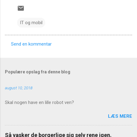
IT og mobil
Send en kommentar
K
o
m
Populære opslag fra denne blog
m
e
august 10, 2018
n
t
Skal nogen have en lille robot ven?
a
LÆS MERE
r
e
Så vasker de borgerlige sig selv rene igen.
r