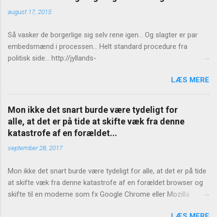
august 17, 2015
Så vasker de borgerlige sig selv rene igen... Og slagter er par
embedsmænd i processen... Helt standard procedure fra
politisk side... http://jyllands-
posten.dk/politik/ECE7940543/St%C3%B8jberg-Ingen-
LÆS MERE
konsekvenser-for-Birthe-R%C3%B8nn/
Mon ikke det snart burde være tydeligt for
alle, at det er på tide at skifte væk fra denne
katastrofe af en forældet...
september 28, 2017
Mon ikke det snart burde være tydeligt for alle, at det er på tide
at skifte væk fra denne katastrofe af en forældet browser og
skifte til en moderne som fx Google Chrome eller Mozilla
Firefox? https://www.version2.dk/artikel/internet-explorer-bug-
LÆS MERE