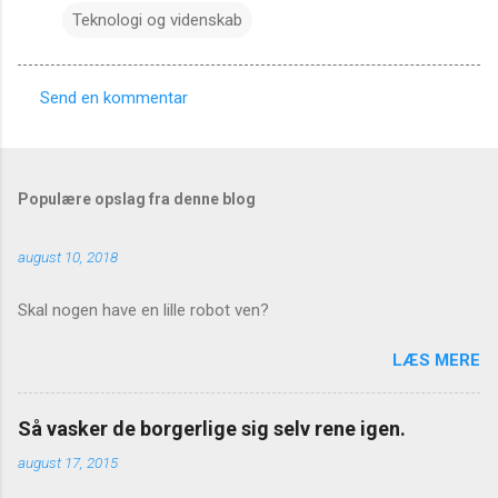
Teknologi og videnskab
Send en kommentar
K
o
m
Populære opslag fra denne blog
m
e
august 10, 2018
n
t
Skal nogen have en lille robot ven?
a
LÆS MERE
r
e
Så vasker de borgerlige sig selv rene igen.
r
august 17, 2015