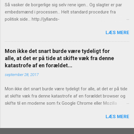
Så vasker de borgerlige sig selv rene igen... Og slagter er par
embedsmænd i processen... Helt standard procedure fra
politisk side... http://jyllands-
posten.dk/politik/ECE7940543/St%C3%B8jberg-Ingen-
LÆS MERE
konsekvenser-for-Birthe-R%C3%B8nn/
Mon ikke det snart burde være tydeligt for
alle, at det er på tide at skifte væk fra denne
katastrofe af en forældet...
september 28, 2017
Mon ikke det snart burde være tydeligt for alle, at det er på tide
at skifte væk fra denne katastrofe af en forældet browser og
skifte til en moderne som fx Google Chrome eller Mozilla
Firefox? https://www.version2.dk/artikel/internet-explorer-bug-
LÆS MERE
laekker-hvad-end-du-skriver-adressefeltet-1081127