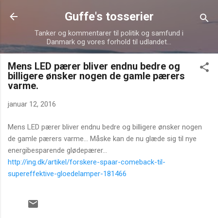
Gå videre til hovedindholdet
Guffe's tosserier
Tanker og kommentarer til politik og samfund i
Danmark og vores forhold til udlandet...
Mens LED pærer bliver endnu bedre og
billigere ønsker nogen de gamle pærers
varme.
januar 12, 2016
Mens LED pærer bliver endnu bedre og billigere ønsker nogen
de gamle pærers varme... Måske kan de nu glæde sig til nye
energibesparende glødepærer...
http://ing.dk/artikel/forskere-spaar-comeback-til-
supereffektive-gloedelamper-181466