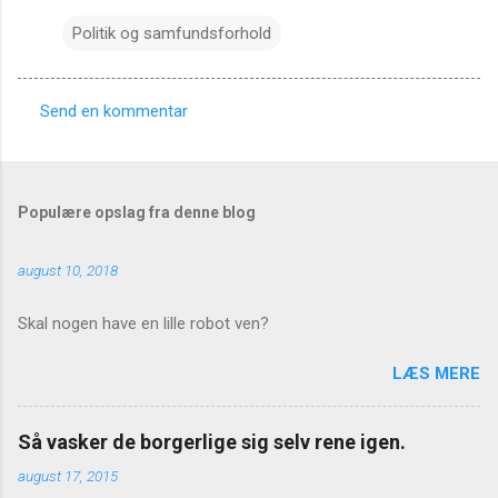
Politik og samfundsforhold
Send en kommentar
K
o
m
Populære opslag fra denne blog
m
e
august 10, 2018
n
t
Skal nogen have en lille robot ven?
a
LÆS MERE
r
e
Så vasker de borgerlige sig selv rene igen.
r
august 17, 2015