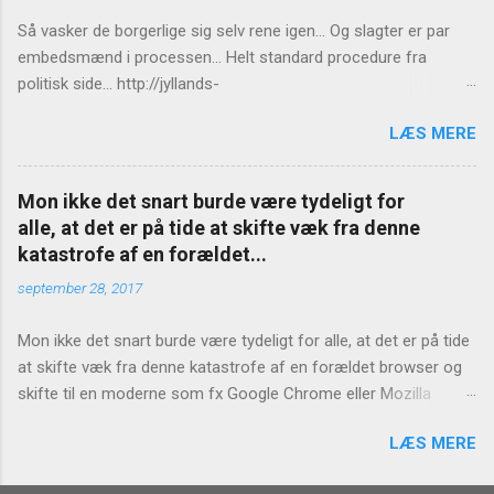
Så vasker de borgerlige sig selv rene igen... Og slagter er par
embedsmænd i processen... Helt standard procedure fra
politisk side... http://jyllands-
posten.dk/politik/ECE7940543/St%C3%B8jberg-Ingen-
LÆS MERE
konsekvenser-for-Birthe-R%C3%B8nn/
Mon ikke det snart burde være tydeligt for
alle, at det er på tide at skifte væk fra denne
katastrofe af en forældet...
september 28, 2017
Mon ikke det snart burde være tydeligt for alle, at det er på tide
at skifte væk fra denne katastrofe af en forældet browser og
skifte til en moderne som fx Google Chrome eller Mozilla
Firefox? https://www.version2.dk/artikel/internet-explorer-bug-
LÆS MERE
laekker-hvad-end-du-skriver-adressefeltet-1081127