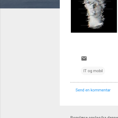
IT og mobil
Send en kommentar
K
o
m
m
Populære opslag fra denne