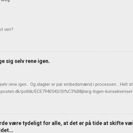
ot ven?
e sig selv rene igen.
 selv rene igen... Og slagter er par embedsmænd i processen... Helt 
llands-posten.dk/politik/ECE7940543/St%C3%B8jberg-Ingen-konsekvens
de være tydeligt for alle, at det er på tide at skifte v
det...