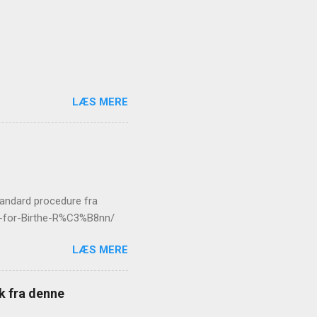
LÆS MERE
standard procedure fra
er-for-Birthe-R%C3%B8nn/
LÆS MERE
æk fra denne