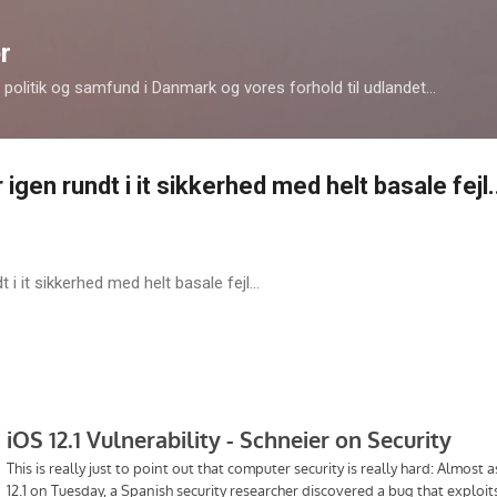
Gå videre til hovedindholdet
r
politik og samfund i Danmark og vores forhold til udlandet...
igen rundt i it sikkerhed med helt basale fejl.
 i it sikkerhed med helt basale fejl...