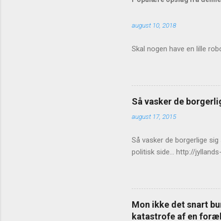
e
august 10, 2018
n
t
Skal nogen have en lille rob
a
r
e
r
Så vasker de borgerlig
august 17, 2015
Så vasker de borgerlige sig
politisk side... http://jy
Mon ikke det snart bur
katastrofe af en foræl