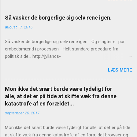
Så vasker de borgerlige sig selv rene igen.
august 17, 2015
Så vasker de borgerlige sig selv rene igen... Og slagter er par
embedsmænd i processen... Helt standard procedure fra
politisk side... http://jyllands-
posten.dk/politik/ECE7940543/St%C3%B8jberg-Ingen-
LÆS MERE
konsekvenser-for-Birthe-R%C3%B8nn/
Mon ikke det snart burde være tydeligt for
alle, at det er på tide at skifte væk fra denne
katastrofe af en forældet...
september 28, 2017
Mon ikke det snart burde være tydeligt for alle, at det er på tide
at skifte væk fra denne katastrofe af en forældet browser og