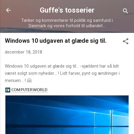
Gå videre til hovedindholdet
Guffe's tosserier
Tanker og kommentarer til politik og samfund i
Danmark og vores forhold til udlandet...
Windows 10 udgaven at glæde sig til.
december 18, 2018
Windows 10 udgaven at glæde sig til... -sjældent har så lidt
været solgt som nyheder... ! Lidt farver, pynt og ændringer i
menuen... ! 🤗