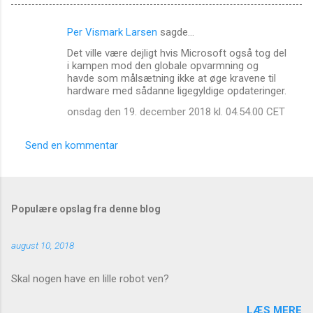
Per Vismark Larsen
sagde…
K
Det ville være dejligt hvis Microsoft også tog del
o
i kampen mod den globale opvarmning og
m
havde som målsætning ikke at øge kravene til
hardware med sådanne ligegyldige opdateringer.
m
onsdag den 19. december 2018 kl. 04.54.00 CET
e
n
Send en kommentar
t
a
r
Populære opslag fra denne blog
e
r
august 10, 2018
Skal nogen have en lille robot ven?
LÆS MERE