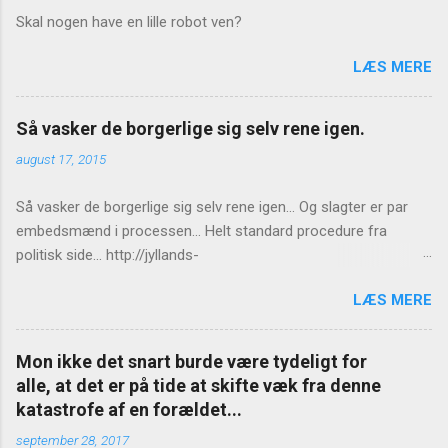
Skal nogen have en lille robot ven?
LÆS MERE
Så vasker de borgerlige sig selv rene igen.
august 17, 2015
Så vasker de borgerlige sig selv rene igen... Og slagter er par
embedsmænd i processen... Helt standard procedure fra
politisk side... http://jyllands-
posten.dk/politik/ECE7940543/St%C3%B8jberg-Ingen-
LÆS MERE
konsekvenser-for-Birthe-R%C3%B8nn/
Mon ikke det snart burde være tydeligt for
alle, at det er på tide at skifte væk fra denne
katastrofe af en forældet...
september 28, 2017