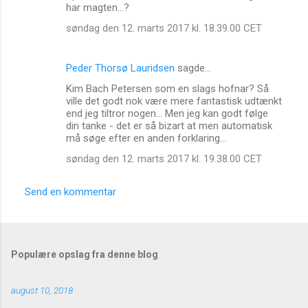
har magten...?
m
søndag den 12. marts 2017 kl. 18.39.00 CET
e
n
Peder Thorsø Lauridsen
sagde…
t
Kim Bach Petersen som en slags hofnar? Så
a
ville det godt nok være mere fantastisk udtænkt
r
end jeg tiltror nogen... Men jeg kan godt følge
din tanke - det er så bizart at men automatisk
e
må søge efter en anden forklaring...
r
søndag den 12. marts 2017 kl. 19.38.00 CET
Send en kommentar
Populære opslag fra denne blog
august 10, 2018