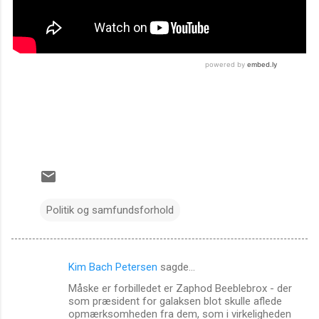
Politik og samfundsforhold
Kim Bach Petersen
sagde…
K
Måske er forbilledet er Zaphod Beeblebrox - der
o
som præsident for galaksen blot skulle aflede
m
opmærksomheden fra dem, som i virkeligheden