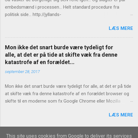
embedsmænd i processen... Helt standard procedure fra
politisk side... http://jyllands-
posten.dk/politik/ECE7940543/St%C3%B8jberg-Ingen-
LÆS MERE
konsekvenser-for-Birthe-R%C3%B8nn/
Mon ikke det snart burde være tydeligt for
alle, at det er på tide at skifte væk fra denne
katastrofe af en forældet...
september 28, 2017
Mon ikke det snart burde være tydeligt for alle, at det er på tide
at skifte væk fra denne katastrofe af en forældet browser og
skifte til en moderne som fx Google Chrome eller Mozilla
Firefox? https://www.version2.dk/artikel/internet-explorer-bug-
LÆS MERE
laekker-hvad-end-du-skriver-adressefeltet-1081127
This site uses cookies from Google to deliver its services