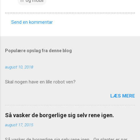
IT og mobil
Send en kommentar
K
o
m
Populære opslag fra denne blog
m
e
august 10, 2018
n
t
Skal nogen have en lille robot ven?
a
LÆS MERE
r
e
Så vasker de borgerlige sig selv rene igen.
r
august 17, 2015
Så vasker de borgerlige sig selv rene igen... Og slagter er par