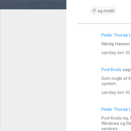
IT og mobil
Peder Thorsø L
K
Nikolaj Hansen 
o
søndag den 30.
m
m
Povl Kvols
sag
e
Som nogle af k
n
system.
t
søndag den 30.
a
r
Peder Thorsø L
e
Povl Kvols nej,
r
Windows og Redh
services...