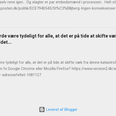
 selv rene igen... Og slagter er par embedsmænd i processen... Helt 
llands-posten.dk/politik/ECE7940543/St%C3%B8jberg-Ingen-konsekvens
de være tydeligt for alle, at det er på tide at skifte v
det...
e tydeligt for alle, at det er på tide at skifte væk fra denne katast
m fx Google Chrome eller Mozilla Firefox? https://www.version2.dk/ar
r-adressefeltet-1081127
Leveret af Blogger