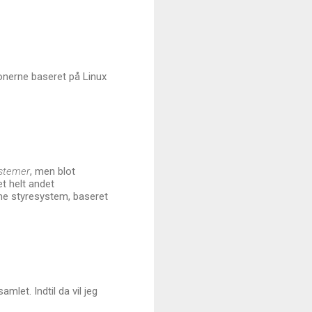
ionerne baseret på Linux
ystemer
, men blot
t helt andet
me styresystem, baseret
mlet. Indtil da vil jeg