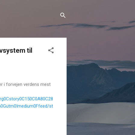
vsystem til
r i forvejen verdens mest
Borg0Cstory0C150C0A80C28
n0Gutm0Imedium0Ffeed/st