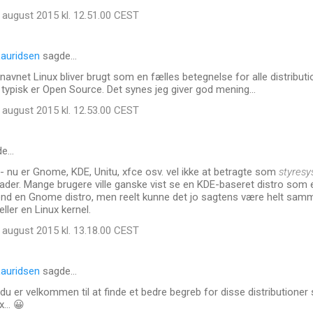
 august 2015 kl. 12.51.00 CEST
auridsen
sagde…
navnet Linux bliver brugt som en fælles betegnelse for alle distribut
ypisk er Open Source. Det synes jeg giver god mening...
 august 2015 kl. 12.53.00 CEST
de…
- nu er Gnome, KDE, Unitu, xfce osv. vel ikke at betragte som
styres
der. Mange brugere ville ganske vist se en KDE-baseret distro som e
end en Gnome distro, men reelt kunne det jo sagtens være helt sam
ller en Linux kernel.
 august 2015 kl. 13.18.00 CEST
auridsen
sagde…
u er velkommen til at finde et bedre begreb for disse distributioner sa
... 😀