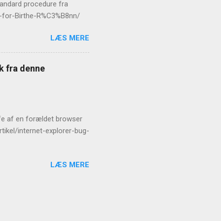
standard procedure fra
er-for-Birthe-R%C3%B8nn/
LÆS MERE
æk fra denne
rofe af en forældet browser
tikel/internet-explorer-bug-
LÆS MERE