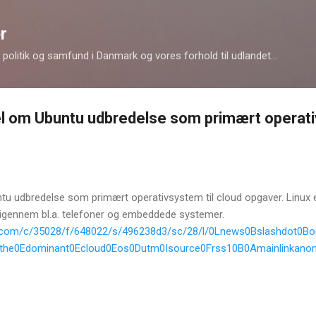
Gå videre til hovedindholdet
r
politik og samfund i Danmark og vores forhold til udlandet...
l om Ubuntu udbredelse som primært operati
u udbredelse som primært operativsystem til cloud opgaver. Linux e
igennem bl.a. telefoner og embeddede systemer.
tal.com/c/35028/f/648022/s/496238d3/sc/28/l/0Lnews0Bslashdot0
the0Edominant0Ecloud0Eos0Dutm0Isource0Frss10B0Amainlinkano