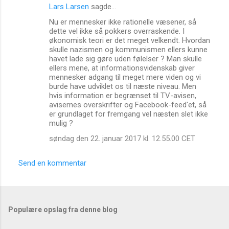
Lars Larsen
sagde…
K
Nu er mennesker ikke rationelle væsener, så
o
dette vel ikke så pokkers overraskende. I
m
økonomisk teori er det meget velkendt. Hvordan
skulle nazismen og kommunismen ellers kunne
m
havet lade sig gøre uden følelser ? Man skulle
ellers mene, at informationsvidenskab giver
e
mennesker adgang til meget mere viden og vi
n
burde have udviklet os til næste niveau. Men
hvis information er begrænset til TV-avisen,
t
avisernes overskrifter og Facebook-feed'et, så
a
er grundlaget for fremgang vel næsten slet ikke
mulig ?
r
søndag den 22. januar 2017 kl. 12.55.00 CET
e
r
Send en kommentar
Populære opslag fra denne blog