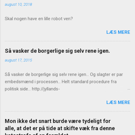
august 10, 2018
Skal nogen have en lille robot ven?
LÆS MERE
Så vasker de borgerlige sig selv rene igen.
august 17, 2015
Så vasker de borgerlige sig selv rene igen... Og slagter er par
embedsmænd i processen... Helt standard procedure fra
politisk side... http://jyllands-
posten.dk/politik/ECE7940543/St%C3%B8jberg-Ingen-
LÆS MERE
konsekvenser-for-Birthe-R%C3%B8nn/
Mon ikke det snart burde være tydeligt for
alle, at det er på tide at skifte væk fra denne