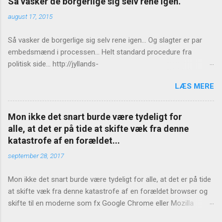
Så vasker de borgerlige sig selv rene igen.
august 17, 2015
Så vasker de borgerlige sig selv rene igen... Og slagter er par
embedsmænd i processen... Helt standard procedure fra
politisk side... http://jyllands-
posten.dk/politik/ECE7940543/St%C3%B8jberg-Ingen-
LÆS MERE
konsekvenser-for-Birthe-R%C3%B8nn/
Mon ikke det snart burde være tydeligt for
alle, at det er på tide at skifte væk fra denne
katastrofe af en forældet...
september 28, 2017
Mon ikke det snart burde være tydeligt for alle, at det er på tide
at skifte væk fra denne katastrofe af en forældet browser og
skifte til en moderne som fx Google Chrome eller Mozilla
Firefox? https://www.version2.dk/artikel/internet-explorer-bug-