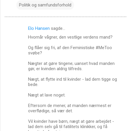
Politik og samfundsforhold
Elo Hansen
sagde…
K
Hvornår vågner, den vestlige verdens mand?
o
m
Og flåer sig fri, af den Feministiske #MeToo
svøbe?
m
Nægter at gøre tingene; uanset hvad manden
e
gør, er kvinden aldrig tilfreds.
n
Nægt, at flytte ind til kvinder - lad dem tigge og
t
bede.
a
Nægt at lave noget.
r
e
Eftersom de mener, at manden nærmest er
overflødige, så vær det.
r
Vil kvinder have børn, nægt at gøre arbejdet -
lad dem selv gå til fatilitets klinikker, og få