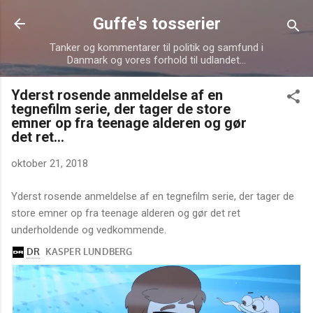
Gå videre til hovedindholdet
Guffe's tosserier
Tanker og kommentarer til politik og samfund i
Danmark og vores forhold til udlandet...
Yderst rosende anmeldelse af en
tegnefilm serie, der tager de store
emner op fra teenage alderen og gør
det ret...
oktober 21, 2018
Yderst rosende anmeldelse af en tegnefilm serie, der tager de
store emner op fra teenage alderen og gør det ret
underholdende og vedkommende.