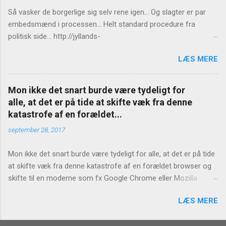
Så vasker de borgerlige sig selv rene igen... Og slagter er par
embedsmænd i processen... Helt standard procedure fra
politisk side... http://jyllands-
posten.dk/politik/ECE7940543/St%C3%B8jberg-Ingen-
LÆS MERE
konsekvenser-for-Birthe-R%C3%B8nn/
Mon ikke det snart burde være tydeligt for
alle, at det er på tide at skifte væk fra denne
katastrofe af en forældet...
september 28, 2017
Mon ikke det snart burde være tydeligt for alle, at det er på tide
at skifte væk fra denne katastrofe af en forældet browser og
skifte til en moderne som fx Google Chrome eller Mozilla
Firefox? https://www.version2.dk/artikel/internet-explorer-bug-
LÆS MERE
laekker-hvad-end-du-skriver-adressefeltet-1081127