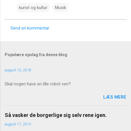
kunst og kultur
Musik
Send en kommentar
K
o
m
Populære opslag fra denne blog
m
e
august 10, 2018
n
t
Skal nogen have en lille robot ven?
a
LÆS MERE
r
e
Så vasker de borgerlige sig selv rene igen.
r
august 17, 2015