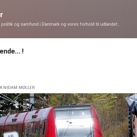
Gå videre til hovedindholdet
r
politik og samfund i Danmark og vores forhold til udlandet...
nde... !