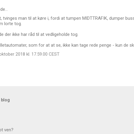
de…
 tvinges man til at køre i, fordi at tumpen MIDTTRAFIK, dumper buss
 lorte tog.
e der ikke har råd til at vedligeholde tog.
illetautomater, som for at at se, ikke kan tage rede penge - kun de sk
oktober 2018 kl. 17.59.00 CEST
 blog
ot ven?