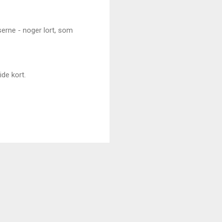
erne - noger lort, som
ide kort.