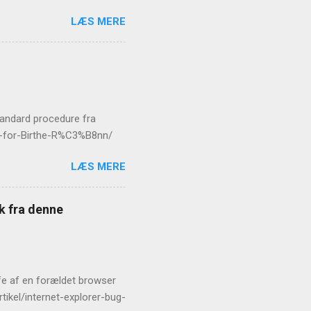
LÆS MERE
standard procedure fra
er-for-Birthe-R%C3%B8nn/
LÆS MERE
æk fra denne
rofe af en forældet browser
tikel/internet-explorer-bug-