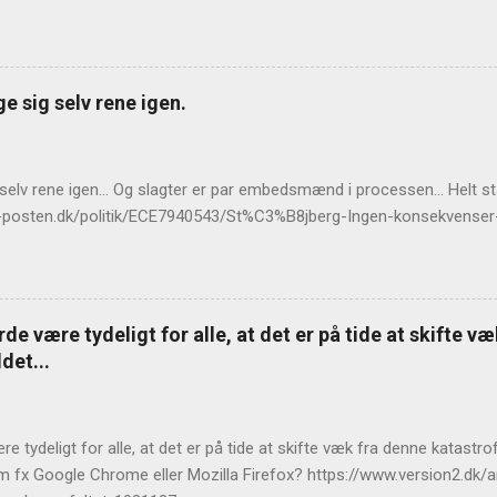
e sig selv rene igen.
 selv rene igen... Og slagter er par embedsmænd i processen... Helt 
llands-posten.dk/politik/ECE7940543/St%C3%B8jberg-Ingen-konsekvens
de være tydeligt for alle, at det er på tide at skifte v
det...
e tydeligt for alle, at det er på tide at skifte væk fra denne katast
m fx Google Chrome eller Mozilla Firefox? https://www.version2.dk/ar