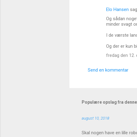
Elo Hansen
sag
K
Og sådan noget,
o
minder svagt om
m
I de værste land
m
Og der er kun b
e
n
fredag den 12. 
t
Send en kommentar
a
r
e
r
Populære opslag fra denne
august 10, 2018
Skal nogen have en lille rob