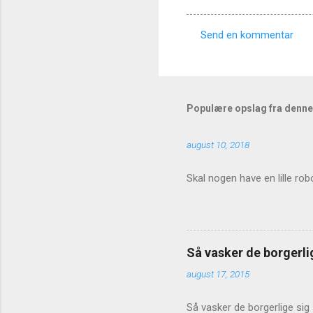
Send en kommentar
K
o
m
m
Populære opslag fra denne
e
august 10, 2018
n
t
Skal nogen have en lille rob
a
r
e
r
Så vasker de borgerlig
august 17, 2015
Så vasker de borgerlige sig