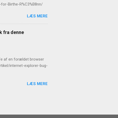
er-for-Birthe-R%C3%B8nn/
LÆS MERE
æk fra denne
rofe af en forældet browser
tikel/internet-explorer-bug-
LÆS MERE