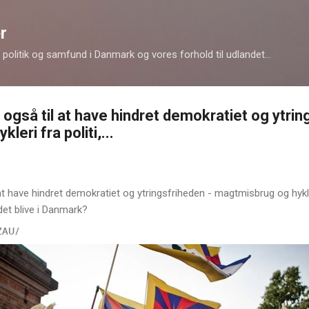
Gå videre til hovedindholdet
r
politik og samfund i Danmark og vores forhold til udlandet...
 også til at have hindret demokratiet og ytrin
eri fra politi,...
at have hindret demokratiet og ytringsfriheden - magtmisbrug og hykleri
det blive i Danmark?