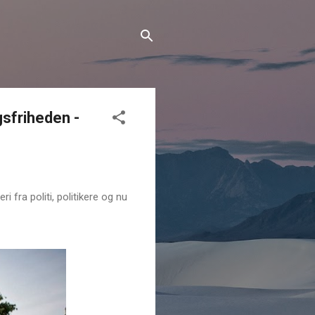
gsfriheden -
 fra politi, politikere og nu