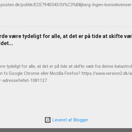
llands-posten.dk/politik/ECE7940543/St%C3%B8jberg-Ingen-konsekvens
de være tydeligt for alle, at det er på tide at skifte v
det...
e tydeligt for alle, at det er på tide at skifte væk fra denne katast
m fx Google Chrome eller Mozilla Firefox? https://www.version2.dk/ar
r-adressefeltet-1081127
Leveret af Blogger
Temadesign af
Michael Elkan