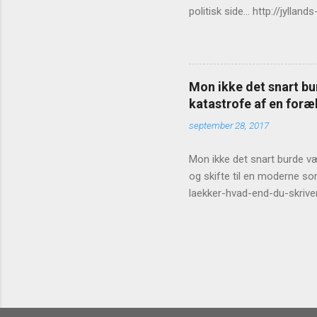
politisk side... http://jy
Mon ikke det snart bur
katastrofe af en foræl
september 28, 2017
Mon ikke det snart burde vær
og skifte til en moderne so
laekker-hvad-end-du-skrive