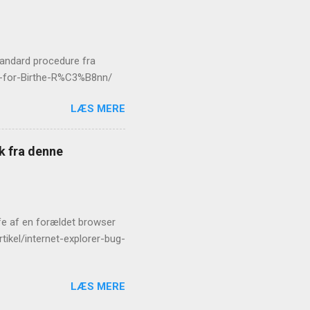
standard procedure fra
er-for-Birthe-R%C3%B8nn/
LÆS MERE
æk fra denne
rofe af en forældet browser
tikel/internet-explorer-bug-
LÆS MERE