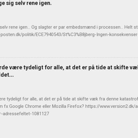
e sig selv rene igen.
 selv rene igen... Og slagter er par embedsmænd i processen... Helt 
llands-posten.dk/politik/ECE7940543/St%C3%B8jberg-Ingen-konsekvens
de være tydeligt for alle, at det er på tide at skifte v
det...
e tydeligt for alle, at det er på tide at skifte væk fra denne katast
m fx Google Chrome eller Mozilla Firefox? https://www.version2.dk/ar
r-adressefeltet-1081127