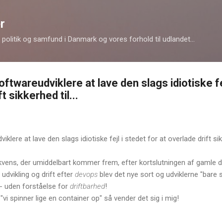
Gå videre til hovedindholdet
r
politik og samfund i Danmark og vores forhold til udlandet...
oftwareudviklere at lave den slags idiotiske fe
t sikkerhed til...
iklere at lave den slags idiotiske fejl i stedet for at overlade drift s
vens, der umiddelbart kommer frem, efter kortslutningen af gamle 
udvikling og drift efter
devops
blev det nye sort og udviklerne "bare s
 - uden forståelse for
driftbarhed
!
vi spinner lige en container op" så vender det sig i mig!