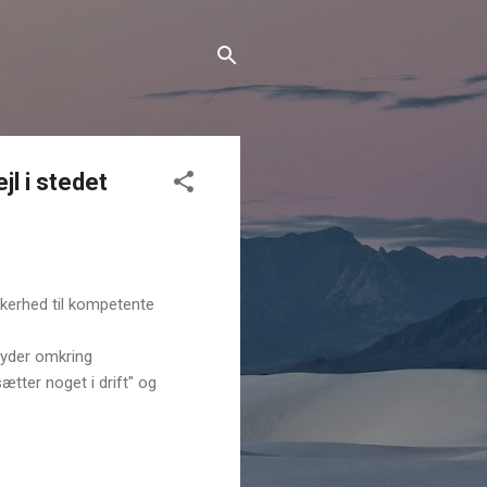
jl i stedet
ikkerhed til kompetente
dyder omkring
ætter noget i drift" og