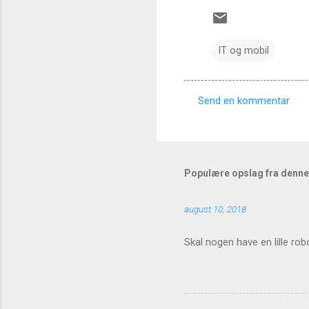
IT og mobil
Send en kommentar
K
o
m
m
Populære opslag fra denne
e
august 10, 2018
n
t
Skal nogen have en lille rob
a
r
e
r