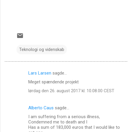
Teknologi og videnskab
Lars Larsen
sagde…
K
Meget spændende projekt
o
lørdag den 26. august 2017 kl. 10.08.00 CEST
m
m
Alberto Caus
sagde…
e
I am suffering from a serious illness,
n
Condemned me to death and I
t
Has a sum of 183,000 euros that I would like to