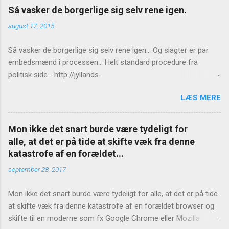
Så vasker de borgerlige sig selv rene igen.
august 17, 2015
Så vasker de borgerlige sig selv rene igen... Og slagter er par
embedsmænd i processen... Helt standard procedure fra
politisk side... http://jyllands-
posten.dk/politik/ECE7940543/St%C3%B8jberg-Ingen-
LÆS MERE
konsekvenser-for-Birthe-R%C3%B8nn/
Mon ikke det snart burde være tydeligt for
alle, at det er på tide at skifte væk fra denne
katastrofe af en forældet...
september 28, 2017
Mon ikke det snart burde være tydeligt for alle, at det er på tide
at skifte væk fra denne katastrofe af en forældet browser og
skifte til en moderne som fx Google Chrome eller Mozilla