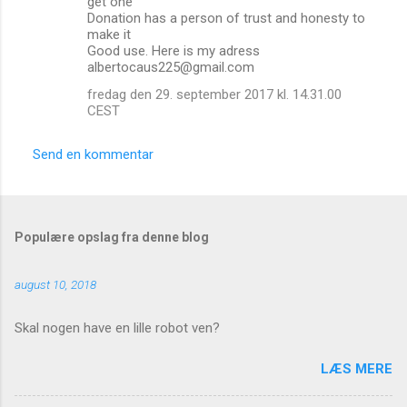
get one
a
Donation has a person of trust and honesty to
r
make it
Good use. Here is my adress
e
albertocaus225@gmail.com
r
fredag den 29. september 2017 kl. 14.31.00
CEST
Send en kommentar
Populære opslag fra denne blog
august 10, 2018
Skal nogen have en lille robot ven?
LÆS MERE