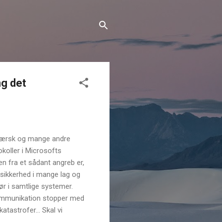
ng det
 Mærsk og mange andre
koller i Microsofts
n fra et sådant angreb er,
sikkerhed i mange lag og
r i samtlige systemer.
 kommunikation stopper med
atastrofer... Skal vi