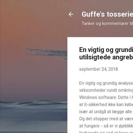
Guffe's tosserie
Tanker og kommentarer til 
En vigtig og grun
utilsigtede angre
september 24, 2018
En vigtig og grundig analy
virksomheder rundt omkring 
Windows software. Dette i h
at it-sikkerhed ikke kan k
især at undgå at lægge all
Og det stopper med at være
at fungere - så er vi øjebli
forberede os ved at have 