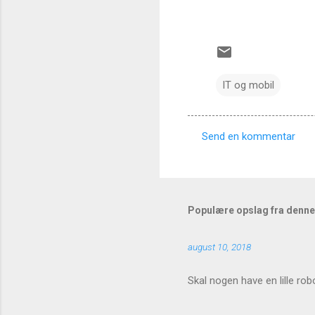
IT og mobil
Send en kommentar
K
o
m
m
Populære opslag fra denne
e
august 10, 2018
n
t
Skal nogen have en lille rob
a
r