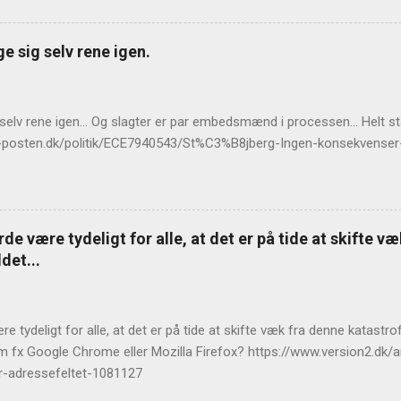
e sig selv rene igen.
 selv rene igen... Og slagter er par embedsmænd i processen... Helt 
llands-posten.dk/politik/ECE7940543/St%C3%B8jberg-Ingen-konsekvens
de være tydeligt for alle, at det er på tide at skifte v
det...
e tydeligt for alle, at det er på tide at skifte væk fra denne katast
m fx Google Chrome eller Mozilla Firefox? https://www.version2.dk/ar
r-adressefeltet-1081127