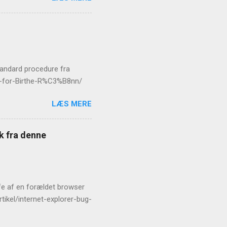
standard procedure fra
er-for-Birthe-R%C3%B8nn/
LÆS MERE
æk fra denne
rofe af en forældet browser
tikel/internet-explorer-bug-