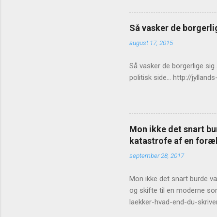
e
r
Så vasker de borgerlig
august 17, 2015
Så vasker de borgerlige sig
politisk side... http://jy
Mon ikke det snart bur
katastrofe af en foræl
september 28, 2017
Mon ikke det snart burde vær
og skifte til en moderne so
laekker-hvad-end-du-skrive