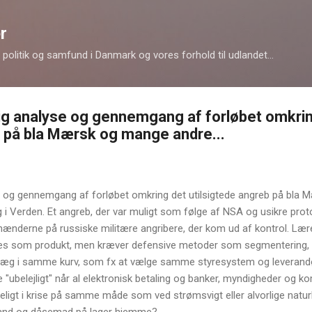
Gå videre til hovedindholdet
r
politik og samfund i Danmark og vores forhold til udlandet...
dig analyse og gennemgang af forløbet omkri
b på bla Mærsk og mange andre...
se og gennemgang af forløbet omkring det utilsigtede angreb på bla
i Verden. Et angreb, der var muligt som følge af NSA og usikre proto
ænderne på russiske militære angribere, der kom ud af kontrol. Lære
øbes som produkt, men kræver defensive metoder som segmentering, 
e æg i samme kurv, som fx at vælge samme styresystem og leverandø
 "ubelejligt" når al elektronisk betaling og banker, myndigheder og
kkeligt i krise på samme måde som ved strømsvigt eller alvorlige naturk
vand og dåsemad på lager hjemme?